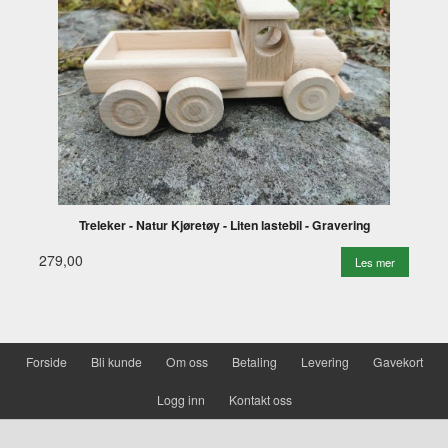
Treleker - Natur Kjøretøy - Liten lastebil - Gravering
279,00
Les mer
Forside
Bli kunde
Om oss
Betaling
Levering
Gavekort
Logg inn
Kontakt oss