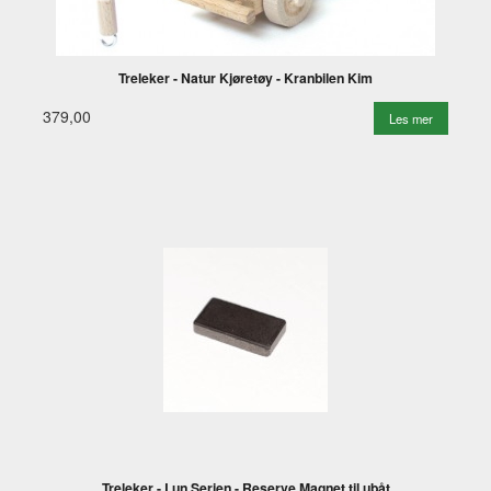
Treleker - Natur Kjøretøy - Kranbilen Kim
379,00
Les mer
Treleker - Lun Serien - Reserve Magnet til ubåt