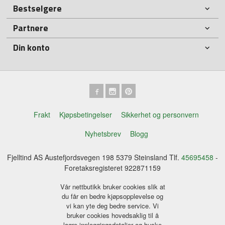
Bestselgere
Partnere
Din konto
Frakt
Kjøpsbetingelser
Sikkerhet og personvern
Nyhetsbrev
Blogg
Fjelltind AS Austefjordsvegen 198 5379 Steinsland Tlf.
45695458
-
Foretaksregisteret 922871159
Vår nettbutikk bruker cookies slik at
du får en bedre kjøpsopplevelse og
vi kan yte deg bedre service. Vi
bruker cookies hovedsaklig til å
lagre innloggingsdetaljer og huske