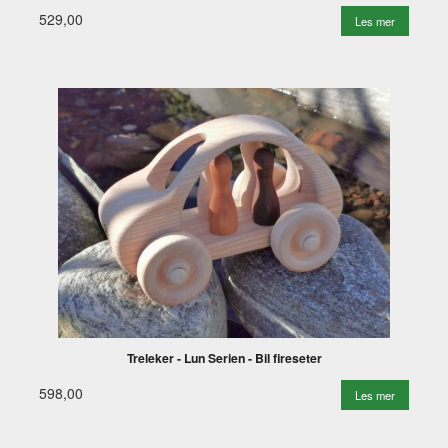
529,00
Les mer
Treleker - Lun Serien - Bil fireseter
598,00
Les mer