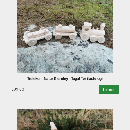
Treleker - Natur Kjøretøy - Toget Tor (lastetog)
599,00
Les mer