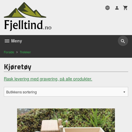
Gå
til
innholdet
Meny
Forside
Treleker
Kjøretøy
Rask levering med gravering, på alle produkter.