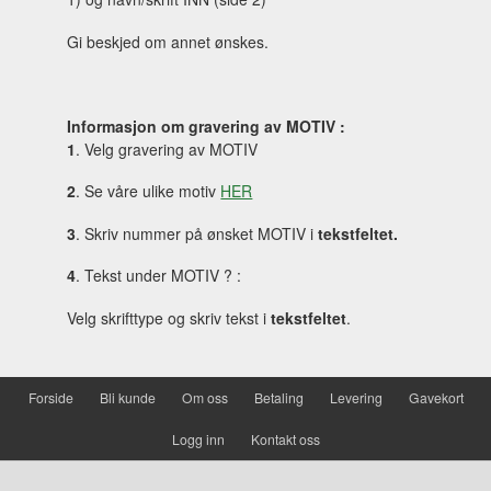
Gi beskjed om annet ønskes.
Informasjon om gravering av MOTIV :
1
. Velg gravering av MOTIV
2
. Se våre ulike motiv
HER
3
. Skriv nummer på ønsket MOTIV i
tekstfeltet.
4
. Tekst under MOTIV ? :
Velg skrifttype og skriv tekst i
tekstfeltet
.
Forside
Bli kunde
Om oss
Betaling
Levering
Gavekort
Logg inn
Kontakt oss