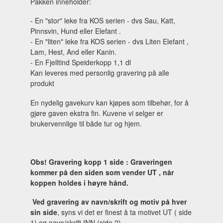
Pakken inneholder:
- En "stor" leke fra KOS serien - dvs Sau, Katt,
Pinnsvin, Hund eller Elefant .
- En "liten" leke fra KOS serien - dvs Liten Elefant ,
Lam, Hest, And eller Kanin.
- En Fjelltind Speiderkopp 1,1 dl
Kan leveres med personlig gravering på alle
produkt
En nydelig gavekurv kan kjøpes som tilbehør, for å
gjøre gaven ekstra fin. Kuvene vi selger er
brukervennlige til både tur og hjem.
Obs! Gravering kopp 1 side : Graveringen
kommer på den siden som vender UT , når
koppen holdes i høyre hånd.
Ved gravering av navn/skrift og motiv på hver
sin side
, syns vi det er finest å ta motivet UT ( side
1) og navn/skrift INN (side 2)