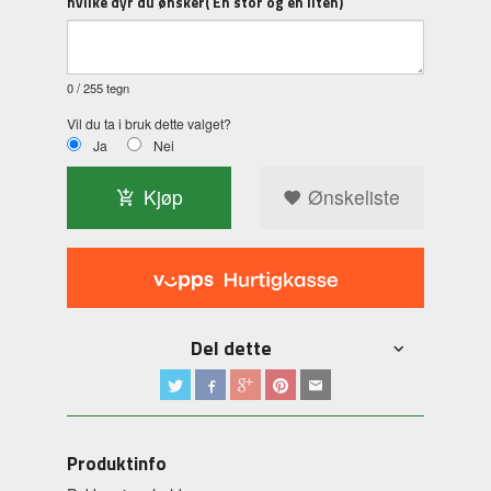
hvilke dyr du ønsker( En stor og en liten)
0
/ 255 tegn
Vil du ta i bruk dette valget?
Ja
Nei
Kjøp
Ønskeliste
Del dette
Produktinfo