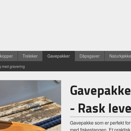
ekopper
Treleker
Gavepakker
Dåpsgaver
Naturkjøkk
g med gravering
Gavepakke
- Rask lev
Gavepakke som er perfekt for e
med fiskestangen. Et praktisk 