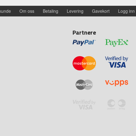
 kunde
Om oss
Betaling
Levering
Gavekort
Logg inn
Partnere