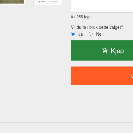
0
/ 255 tegn
Vil du ta i bruk dette valget?
Ja
Nei
Kjøp