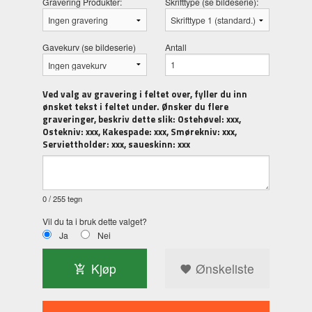
Gravering Produkter:
Skrifttype (se bildeserie):
Gavekurv (se bildeserie)
Antall
Ved valg av gravering i feltet over, fyller du inn
ønsket tekst i feltet under. Ønsker du flere
graveringer, beskriv dette slik: Ostehøvel: xxx,
Ostekniv: xxx, Kakespade: xxx, Smørekniv: xxx,
Serviettholder: xxx, saueskinn: xxx
0
/ 255 tegn
Vil du ta i bruk dette valget?
Ja
Nei
Kjøp
Ønskeliste