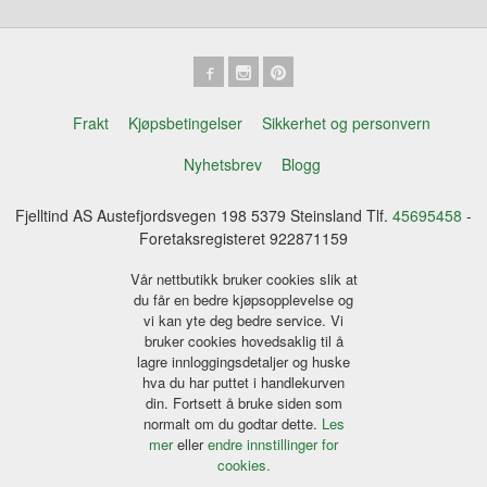
Frakt
Kjøpsbetingelser
Sikkerhet og personvern
Nyhetsbrev
Blogg
Fjelltind AS Austefjordsvegen 198 5379 Steinsland Tlf.
45695458
-
Foretaksregisteret 922871159
Vår nettbutikk bruker cookies slik at
du får en bedre kjøpsopplevelse og
vi kan yte deg bedre service. Vi
bruker cookies hovedsaklig til å
lagre innloggingsdetaljer og huske
hva du har puttet i handlekurven
din. Fortsett å bruke siden som
normalt om du godtar dette.
Les
mer
eller
endre innstillinger for
cookies.