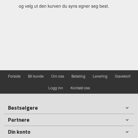
og velg ut den kurven du syns egner seg best.
Forside
Bli kunde
Om oss
Betaling
Levering
Gavekort
Logg inn
Kontakt oss
Bestselgere
Partnere
Din konto