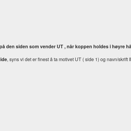
på den siden som vender UT , når koppen holdes i høyre h
side
, syns vi det er finest å ta motivet UT ( side 1) og navn/skrift