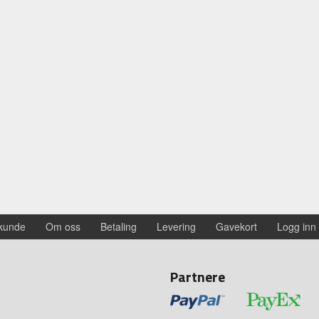
 kunde
Om oss
Betaling
Levering
Gavekort
Logg inn
Partnere