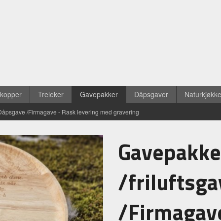
ekopper
Treleker
Gavepakker
Dåpsgaver
Naturkjøkk
Dåpsgave /Firmagave - Rask levering med gravering
Gavepakke
/friluftsg
/Firmagave