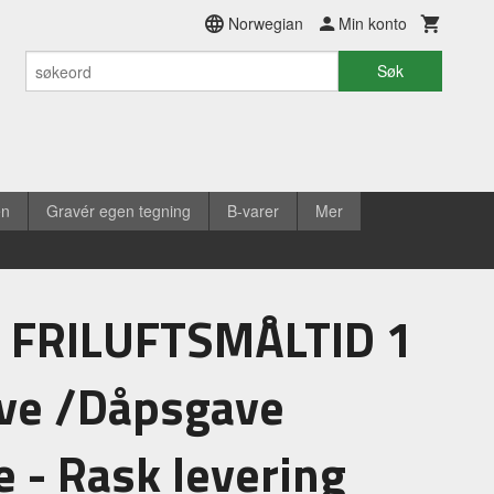
Norwegian
Min konto
Søk
en
Gravér egen tegning
B-varer
Mer
 FRILUFTSMÅLTID 1
ave /Dåpsgave
 - Rask levering