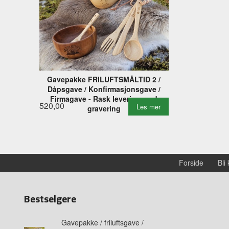
Gavepakke FRILUFTSMÅLTID 2 /
Dåpsgave / Konfirmasjonsgave /
Firmagave - Rask levering med
520,00
Les mer
gravering
Forside
Bli
Bestselgere
Gavepakke / friluftsgave /