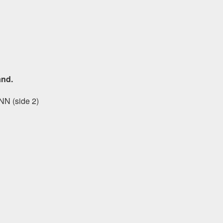
ånd.
 INN (side 2)