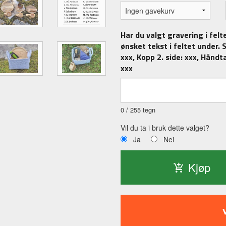
Har du valgt gravering i felte
ønsket tekst i feltet under. Sk
xxx, Kopp 2. side: xxx, Håndta
xxx
0
/ 255 tegn
Vil du ta i bruk dette valget?
Ja
Nei
Kjøp