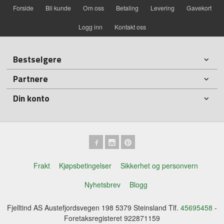
Forside
Bli kunde
Om oss
Betaling
Levering
Gavekort
Logg inn
Kontakt oss
Bestselgere
Partnere
Din konto
Frakt
Kjøpsbetingelser
Sikkerhet og personvern
Nyhetsbrev
Blogg
Fjelltind AS Austefjordsvegen 198 5379 Steinsland Tlf.
45695458
-
Foretaksregisteret 922871159