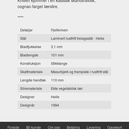
Kniven kjommer i en klassisk skandinavisk,
cognac-farget lærslire.
****
Detaljar
Fjellkniven
Stål
Laminert rustfritt trelagsstål - Helle
Bladtjukkelse
3,1 mm
Bladlengde
101 mm
Konstruksjon
Stikktange
Skaftmateriale
Masurbjørk og framplate i rustfritt stål
Lengde handtak
110 mm
Sliremateriale
Ekte vegetabilsk lær
Designer
Helle
Designår
1994
Forside
Bli kunde
Om oss
Betaling
Levering
Gavekort