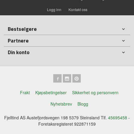
Logg inn
Kontakt oss
Bestselgere
Partnere
Din konto
Frakt
Kjøpsbetingelser
Sikkerhet og personvern
Nyhetsbrev
Blogg
Fjelltind AS Austefjordsvegen 198 5379 Steinsland Tlf.
45695458
-
Foretaksregisteret 922871159