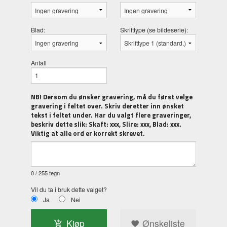
Blad:
Skrifttype (se bildeserie):
Antall
NB! Dersom du ønsker gravering, må du først velge
gravering i feltet over. Skriv deretter inn ønsket
tekst i feltet under. Har du valgt flere graveringer,
beskriv dette slik: Skaft: xxx, Slire: xxx, Blad: xxx.
Viktig at alle ord er korrekt skrevet.
0
/ 255 tegn
Vil du ta i bruk dette valget?
Ja
Nei
Kjøp
Ønskeliste