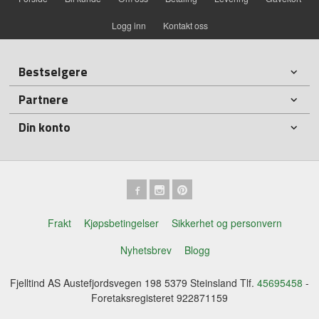
Logg inn
Kontakt oss
Bestselgere
Partnere
Din konto
Frakt
Kjøpsbetingelser
Sikkerhet og personvern
Nyhetsbrev
Blogg
Fjelltind AS Austefjordsvegen 198 5379 Steinsland Tlf.
45695458
-
Foretaksregisteret 922871159