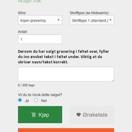
På lager: 3 stk.
Slire:
Skrifttype (se bildeserie):
Antall
Dersom du har valgt gravering i feltet over, fyller
du inn ønsket tekst i feltet under. Viktig at du
skriver navn/tekst korrekt.
0
/ 255 tegn
Vil du ta i bruk dette valget?
Ja
Nei
Kjøp
Ønskeliste