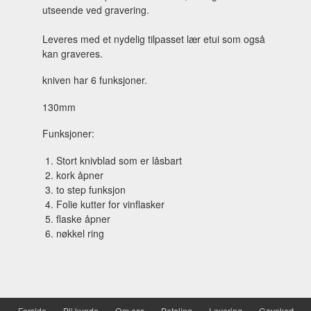
utseende ved gravering.
Leveres med et nydelig tilpasset lær etui som også
kan graveres.
kniven har 6 funksjoner.
130mm
Funksjoner:
Stort knivblad som er låsbart
kork åpner
to step funksjon
Folie kutter for vinflasker
flaske åpner
nøkkel ring
Forside
Bli kunde
Om oss
Betaling
Levering
Gavekort