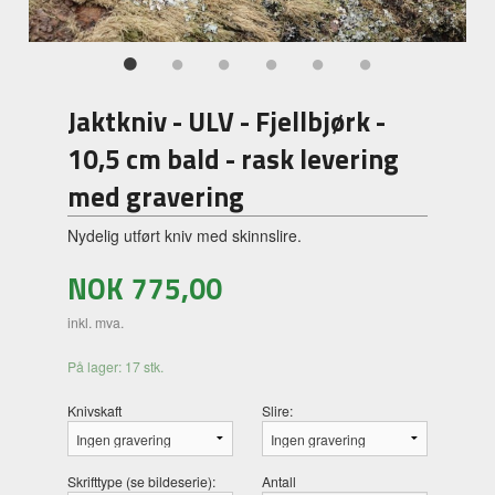
Jaktkniv - ULV - Fjellbjørk -
10,5 cm bald - rask levering
med gravering
Nydelig utført kniv med skinnslire.
NOK
775,00
inkl. mva.
På lager: 17 stk.
Knivskaft
Slire:
Skrifttype (se bildeserie):
Antall