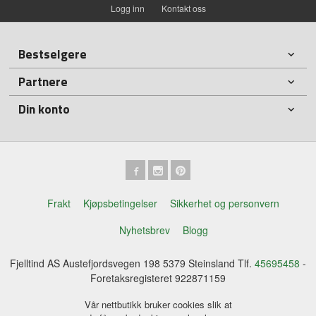
Logg inn
Kontakt oss
Bestselgere
Partnere
Din konto
Frakt
Kjøpsbetingelser
Sikkerhet og personvern
Nyhetsbrev
Blogg
Fjelltind AS Austefjordsvegen 198 5379 Steinsland Tlf.
45695458
-
Foretaksregisteret 922871159
Vår nettbutikk bruker cookies slik at