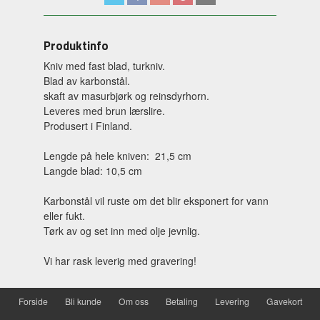
Produktinfo
Kniv med fast blad, turkniv.
Blad av karbonstål.
skaft av masurbjørk og reinsdyrhorn.
Leveres med brun lærslire.
Produsert i Finland.
Lengde på hele kniven: 21,5 cm
Langde blad: 10,5 cm
Karbonstål vil ruste om det blir eksponert for vann
eller fukt.
Tørk av og set inn med olje jevnlig.
Vi har rask leverig med gravering!
Forside
Bli kunde
Om oss
Betaling
Levering
Gavekort