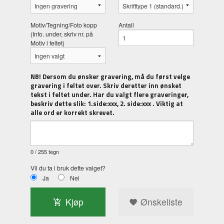
Motiv/Tegning/Foto kopp
Antall
(Info. under, skriv nr. på
Motiv i feltet)
NB! Dersom du ønsker gravering, må du først velge
gravering i feltet over. Skriv deretter inn ønsket
tekst i feltet under. Har du valgt flere graveringer,
beskriv dette slik: 1.side:xxx, 2. side:xxx . Viktig at
alle ord er korrekt skrevet.
0
/ 255 tegn
Vil du ta i bruk dette valget?
Ja
Nei
Kjøp
Ønskeliste