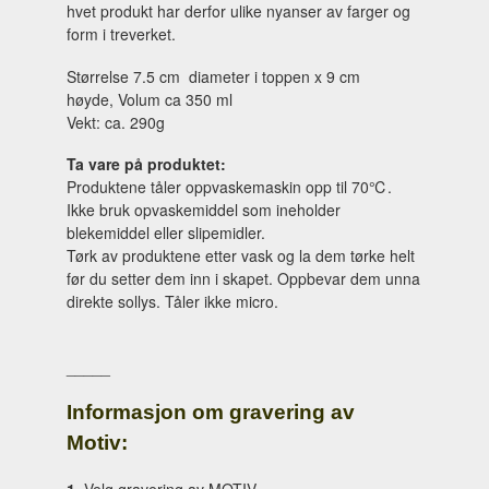
hvet produkt har derfor ulike nyanser av farger og
form i treverket.
Størrelse 7.5 cm diameter i toppen x 9 cm
høyde, Volum ca 350 ml
Vekt: ca. 290g
Ta vare på produktet:
Produktene tåler oppvaskemaskin opp til 70℃.
Ikke bruk opvaskemiddel som ineholder
blekemiddel eller slipemidler.
Tørk av produktene etter vask og la dem tørke helt
før du setter dem inn i skapet. Oppbevar dem unna
direkte sollys. Tåler ikke micro.
_____
Informasjon om gravering av
Motiv:
1.
Velg gravering av MOTIV