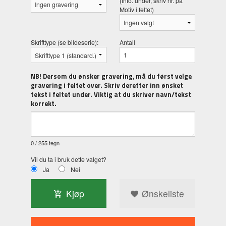
(Info. under, skriv nr. på
Motiv i feltet)
Skrifttype (se bildeserie):
Antall
NB! Dersom du ønsker gravering, må du først velge
gravering i feltet over. Skriv deretter inn ønsket
tekst i feltet under. Viktig at du skriver navn/tekst
korrekt.
0
/ 255 tegn
Vil du ta i bruk dette valget?
Ja
Nei
Kjøp
Ønskeliste