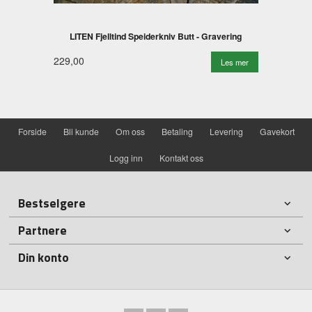
LITEN Fjelltind Speiderkniv Butt - Gravering
229,00
Les mer
Forside
Bli kunde
Om oss
Betaling
Levering
Gavekort
Logg inn
Kontakt oss
Bestselgere
Partnere
Din konto