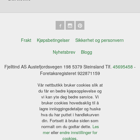
Frakt
Kjøpsbetingelser
Sikkerhet og personvern
Nyhetsbrev
Blogg
Fjelltind AS Austefjordsvegen 198 5379 Steinsland Tlf.
45695458
-
Foretaksregisteret 922871159
Vår nettbutikk bruker cookies slik at
du får en bedre kjøpsopplevelse og
vi kan yte deg bedre service. Vi
bruker cookies hovedsaklig til å
lagre innloggingsdetaljer og huske
hva du har puttet i handlekurven
din. Fortsett å bruke siden som
normalt om du godtar dette.
Les
mer
eller
endre innstillinger for
cookies.