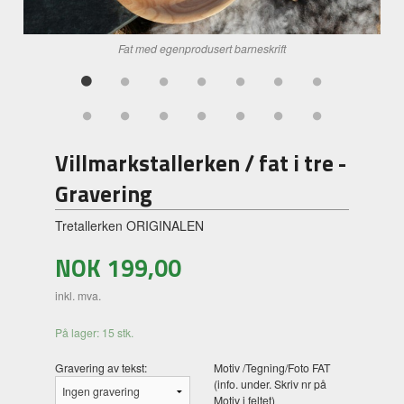
Fat med egenprodusert barneskrift
Villmarkstallerken / fat i tre -
Gravering
Tretallerken ORIGINALEN
NOK
199,00
inkl. mva.
På lager: 15 stk.
Gravering av tekst:
Motiv /Tegning/Foto FAT
(info. under. Skriv nr på
Motiv i feltet)