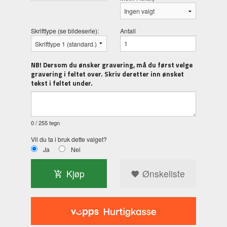
Skrifttype (se bildeserie):
Antall
NB! Dersom du ønsker gravering, må du først velge
gravering i feltet over. Skriv deretter inn ønsket
tekst i feltet under.
0
/ 255 tegn
Vil du ta i bruk dette valget?
Ja
Nei
Kjøp
Ønskeliste