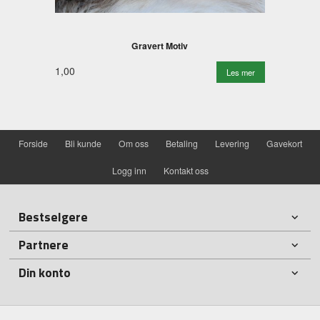
Gravert Motiv
1,00
Les mer
Forside
Bli kunde
Om oss
Betaling
Levering
Gavekort
Logg inn
Kontakt oss
Bestselgere
Partnere
Din konto