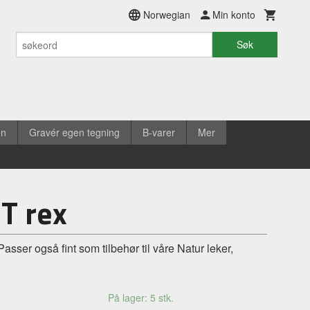
Norwegian
Min konto
Søk
en
Gravér egen tegning
B-varer
Mer
 T rex
 Passer også fint som tilbehør til våre Natur leker,
På lager: 5 stk.