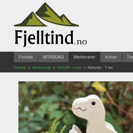
Gå
Lukk
til
innholdet
Produkter
Forside
MORSDAG
Merkevarer
Kniver
Tr
Forside
Merkevarer
NATUR - Leker
Naturdyr - T rex