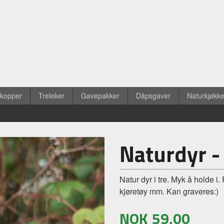
ekopper
Treleker
Gavepakker
Dåpsgaver
Naturkjøkk
Naturdyr -
Natur dyr i tre. Myk å holde i.
kjøretøy mm. Kan graveres:)
NOK
59,00