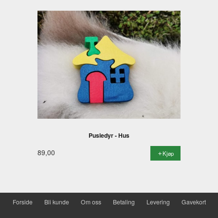
Pusledyr - Hus
89,00
Kjøp
Forside
Bli kunde
Om oss
Betaling
Levering
Gavekort