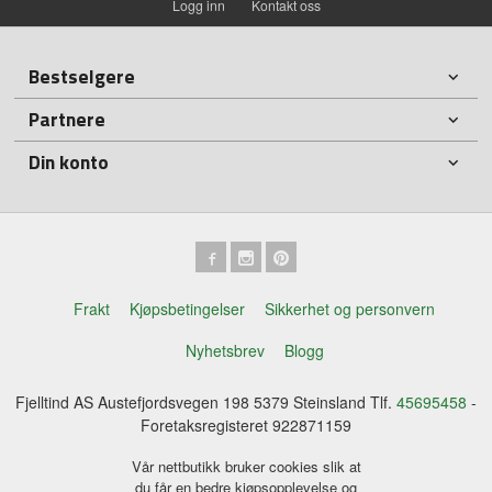
Logg inn
Kontakt oss
Bestselgere
Partnere
Din konto
Frakt
Kjøpsbetingelser
Sikkerhet og personvern
Nyhetsbrev
Blogg
Fjelltind AS Austefjordsvegen 198 5379 Steinsland Tlf.
45695458
-
Foretaksregisteret 922871159
Vår nettbutikk bruker cookies slik at
du får en bedre kjøpsopplevelse og