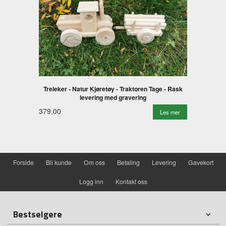
Treleker - Natur Kjøretøy - Traktoren Tage - Rask
levering med gravering
379,00
Les mer
Forside
Bli kunde
Om oss
Betaling
Levering
Gavekort
Logg inn
Kontakt oss
Bestselgere