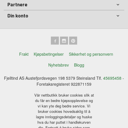
Partnere
Din konto
Frakt
Kjøpsbetingelser
Sikkerhet og personvern
Nyhetsbrev
Blogg
Fjelltind AS Austefjordsvegen 198 5379 Steinsland Tlf.
45695458
-
Foretaksregisteret 922871159
Vår nettbutikk bruker cookies slik at
du får en bedre kjøpsopplevelse og
vi kan yte deg bedre service. Vi
bruker cookies hovedsaklig til å
lagre innloggingsdetaljer og huske
hva du har puttet i handlekurven
din. Fortsett å bruke siden som