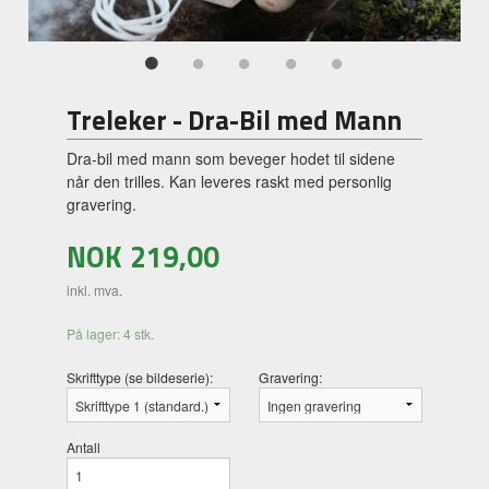
Treleker - Dra-Bil med Mann
Dra-bil med mann som beveger hodet til sidene
når den trilles. Kan leveres raskt med personlig
gravering.
NOK
219,00
inkl. mva.
På lager: 4 stk.
Skrifttype (se bildeserie):
Gravering:
Antall