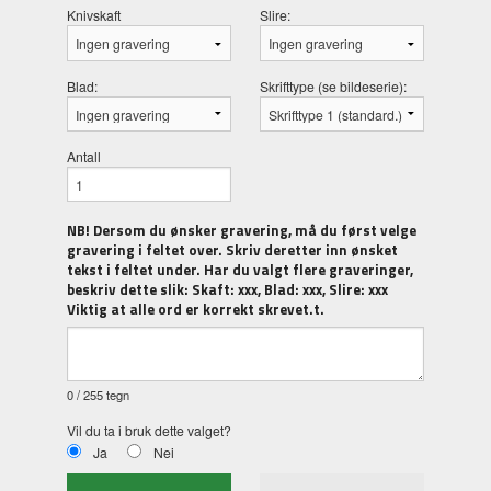
Knivskaft
Slire:
Blad:
Skrifttype (se bildeserie):
Antall
NB! Dersom du ønsker gravering, må du først velge
gravering i feltet over. Skriv deretter inn ønsket
tekst i feltet under. Har du valgt flere graveringer,
beskriv dette slik: Skaft: xxx, Blad: xxx, Slire: xxx
Viktig at alle ord er korrekt skrevet.t.
0
/ 255 tegn
Vil du ta i bruk dette valget?
Ja
Nei