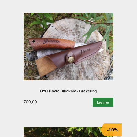
ØYO Dovre Slirekniv - Gravering
729,00
Les mer
-10%