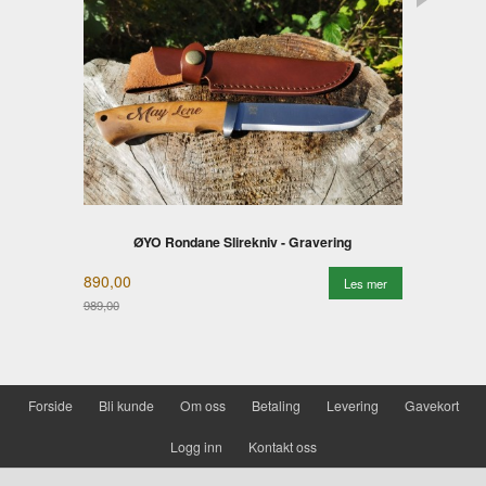
ØYO Rondane Slirekniv - Gravering
890,00
Les mer
989,00
Rabatt
Forside
Bli kunde
Om oss
Betaling
Levering
Gavekort
Logg inn
Kontakt oss