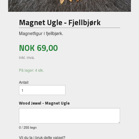
Magnet Ugle - Fjellbjørk
Magnetfigur i fjellbjørk.
NOK
69,00
inkl. mva.
På lager: 4 stk.
Antall
Wood Jewel - Magnet Ugle
0
/ 255 tegn
Vil du ta i bruk dette valget?