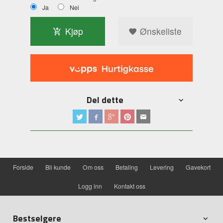
Ja
Nei
Kjøp
Ønskeliste
Del dette
Forside
Bli kunde
Om oss
Betaling
Levering
Gavekort
Logg inn
Kontakt oss
Bestselgere