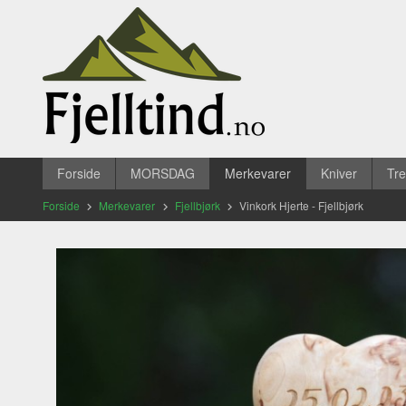
Gå
Lukk
til
innholdet
Produkter
Forside
MORSDAG
Merkevarer
Kniver
Tr
Forside
Merkevarer
Fjellbjørk
Vinkork Hjerte - Fjellbjørk