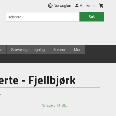
Norwegian
Min konto
Søk
en
Gravér egen tegning
B-varer
Mer
rte - Fjellbjørk
.
På lager: 14 stk.