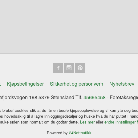
t
Kjøpsbetingelser
Sikkerhet og personvern
Nyhetsbrev
tefjordsvegen 198 5379 Steinsland Tlf.
45695458
- Foretaksreg
k bruker cookies slik at du får en bedre kjøpsopplevelse og vi kan yte deg bed
s hovedsaklig til å lagre innloggingsdetaljer og huske hva du har puttet i han
 bruke siden som normalt om du godtar dette.
Les mer
eller
endre innstillinger 
Powered by
24Nettbutikk