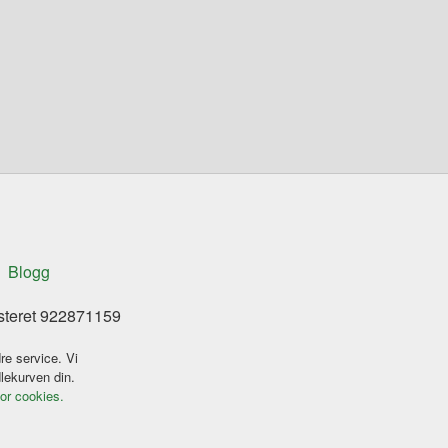
Blogg
isteret 922871159
re service. Vi
dlekurven din.
for cookies.