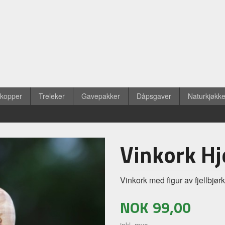
ekopper
Treleker
Gavepakker
Dåpsgaver
Naturkjøkk
Vinkork Hje
Vinkork med figur av fjellbjørk
NOK
99,00