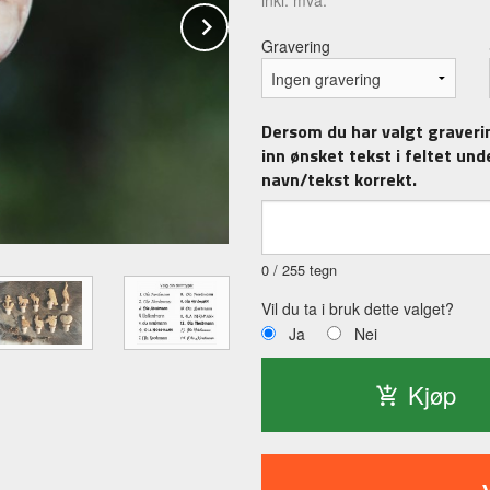
inkl. mva.
Next
Gravering
Dersom du har valgt gravering
inn ønsket tekst i feltet unde
navn/tekst korrekt.
0
/ 255 tegn
Vil du ta i bruk dette valget?
Ja
Nei
Kjøp