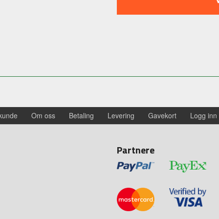
 kunde
Om oss
Betaling
Levering
Gavekort
Logg inn
Partnere